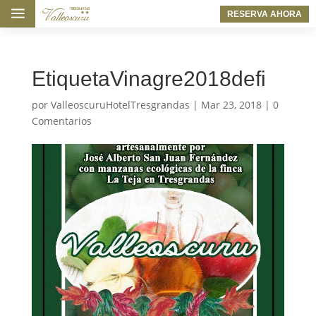
a
RESERVA AHORA
EtiquetaVinagre2018defi
por
ValleoscuruHotelTresgrandas
|
Mar 23, 2018
|
0
Comentarios